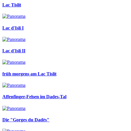
Lac Tislit
Lac d'Isli I
Lac d'Isli II
früh morgens am Lac Tislit
Affenfinger-Felsen im Dades-Tal
Die "Gorges du Dadès"