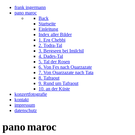
frank ingermann
pano maroc
Back
Startseite
Einleitung
Index aller Bilder
1. Erg Chebbi
2. Todra-Tal
3. Bergseen bei Imilchil
4. Dades-Tal
5. Tal der Rosen
6. Von Fes nach Ouarzazate
7. Von Ouarzazate nach Tata
8. Tafraout
9. Rund um Tafraout
10. an der Küste
konzertfotografie
kontakt
impressum
datenschutz
pano
maroc