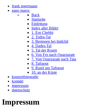
frank ingermann
pano maroc
Back
Startseite
Einleitung
Index aller Bilder
1. Erg Chebbi
2. Todra-Tal
3. Bergseen bei Imilchil
4. Dades-Tal
5. Tal der Rosen
6. Von Fes nach Ouarzazate
7. Von Ouarzazate nach Tata
8. Tafraout
9. Rund um Tafraout
10. an der Küste
konzertfotografie
kontakt
impressum
datenschutz
Impressum