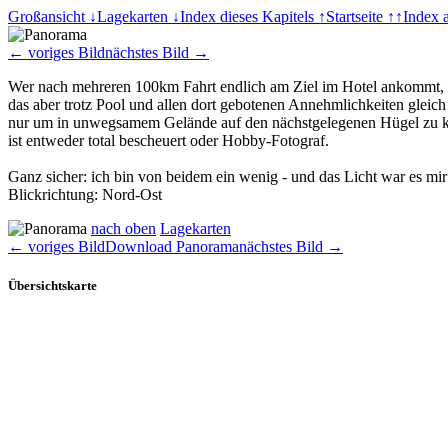
Großansicht ↓
Lagekarten ↓
Index dieses Kapitels ↑
Startseite ↑↑
Index 
← voriges Bild
nächstes Bild →
Wer nach mehreren 100km Fahrt endlich am Ziel im Hotel ankommt,
das aber trotz Pool und allen dort gebotenen Annehmlichkeiten gleich 
nur um in unwegsamem Gelände auf den nächstgelegenen Hügel zu kl
ist entweder total bescheuert oder Hobby-Fotograf.
Ganz sicher: ich bin von beidem ein wenig - und das Licht war es mir 
Blickrichtung: Nord-Ost
nach oben
Lagekarten
← voriges Bild
Download Panorama
nächstes Bild →
Übersichtskarte