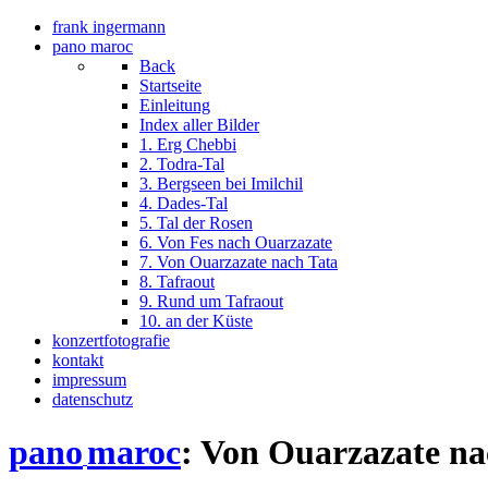
frank ingermann
pano maroc
Back
Startseite
Einleitung
Index aller Bilder
1. Erg Chebbi
2. Todra-Tal
3. Bergseen bei Imilchil
4. Dades-Tal
5. Tal der Rosen
6. Von Fes nach Ouarzazate
7. Von Ouarzazate nach Tata
8. Tafraout
9. Rund um Tafraout
10. an der Küste
konzertfotografie
kontakt
impressum
datenschutz
pano
maroc
: Von Ouarzazate na