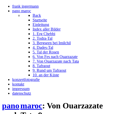
frank ingermann
pano maroc
Back
Startseite
Einleitung
Index aller Bilder
1. Erg Chebbi
2. Todra-Tal
3. Bergseen bei Imilchil
4. Dades-Tal
5. Tal der Rosen
6. Von Fes nach Ouarzazate
7. Von Ouarzazate nach Tata
8. Tafraout
9. Rund um Tafraout
10. an der Küste
konzertfotografie
kontakt
impressum
datenschutz
pano
maroc
: Von Ouarzazate