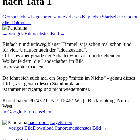
nach Tata 1
Großansicht ↓
Lagekarten ↓
Index dieses Kapitels ↑
Startseite ↑↑
Index
aller Bilder →
← voriges Bild
nächstes Bild →
Einfach nur durchweg blauer Himmel ist ja schon mal schön, und
für viele Urlauber auch der "Idealzustand".
Oft ist es aber gerade der Schattenwurf von durchziehenden
Wolkenfeldern, die Landschaften im Bild
interessanter machen.
Da lohnt sich auch mal ein Stopp "mitten im Nichts" - genau dieses
Licht, von genau diesem Standpunkt aus,
ist immer einzigartig und nicht wiederholbar.
Koordinaten: 30°43'21" N 7°16'46" W | Blickrichtung: Nord-
West
in Google Earth ansehen →
nach oben
Lagekarten
← voriges Bild
Download Panorama
nächstes Bild →