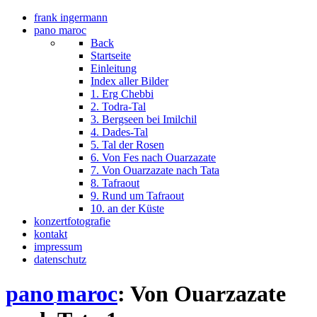
frank ingermann
pano maroc
Back
Startseite
Einleitung
Index aller Bilder
1. Erg Chebbi
2. Todra-Tal
3. Bergseen bei Imilchil
4. Dades-Tal
5. Tal der Rosen
6. Von Fes nach Ouarzazate
7. Von Ouarzazate nach Tata
8. Tafraout
9. Rund um Tafraout
10. an der Küste
konzertfotografie
kontakt
impressum
datenschutz
pano
maroc
: Von Ouarzazate