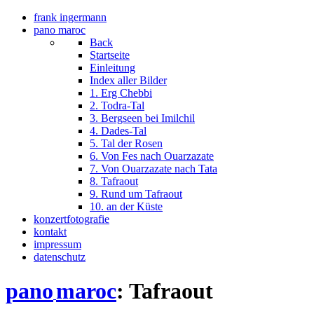
frank ingermann
pano maroc
Back
Startseite
Einleitung
Index aller Bilder
1. Erg Chebbi
2. Todra-Tal
3. Bergseen bei Imilchil
4. Dades-Tal
5. Tal der Rosen
6. Von Fes nach Ouarzazate
7. Von Ouarzazate nach Tata
8. Tafraout
9. Rund um Tafraout
10. an der Küste
konzertfotografie
kontakt
impressum
datenschutz
pano
maroc
: Tafraout