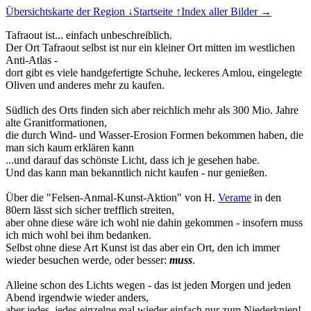
Übersichtskarte der Region ↓
Startseite ↑
Index aller Bilder →
Tafraout ist... einfach unbeschreiblich.
Der Ort Tafraout selbst ist nur ein kleiner Ort mitten im westlichen
Anti-Atlas -
dort gibt es viele handgefertigte Schuhe, leckeres Amlou, eingelegte
Oliven und anderes mehr zu kaufen.
Südlich des Orts finden sich aber reichlich mehr als 300 Mio. Jahre
alte Granitformationen,
die durch Wind- und Wasser-Erosion Formen bekommen haben, die
man sich kaum erklären kann
...und darauf das schönste Licht, dass ich je gesehen habe.
Und das kann man bekanntlich nicht kaufen - nur genießen.
Über die "Felsen-Anmal-Kunst-Aktion" von H.
Verame
in den
80ern lässt sich sicher trefflich streiten,
aber ohne diese wäre ich wohl nie dahin gekommen - insofern muss
ich mich wohl bei ihm bedanken.
Selbst ohne diese Art Kunst ist das aber ein Ort, den ich immer
wieder besuchen werde, oder besser:
muss
.
Alleine schon des Lichts wegen - das ist jeden Morgen und jeden
Abend irgendwie wieder anders,
aber jedes, jedes einzelne mal wieder einfach nur zum Niederknien!