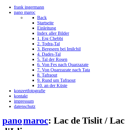
frank ingermann
pano maroc
Back
Startseite
Einleitung
Index aller Bilder
1. Erg Chebbi
2. Todra-Tal
3. Bergseen bei Imilchil
4. Dades-Tal
5. Tal der Rosen
6. Von Fes nach Ouarzazate
7. Von Ouarzazate nach Tata
8. Tafraout
9. Rund um Tafraout
10. an der Küste
konzertfotografie
kontakt
impressum
datenschutz
pano
maroc
: Lac de Tislit / Lac